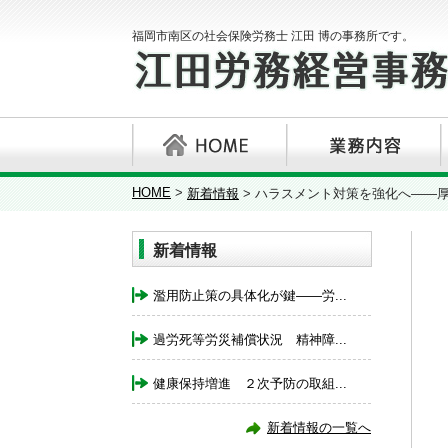
福岡市南区の社会保険労務士 江田 博の事務所です。
HOME
>
新着情報
>
ハラスメント対策を強化へ――
新着情報
濫用防止策の具体化が鍵――労...
過労死等労災補償状況 精神障...
健康保持増進 ２次予防の取組...
新着情報の一覧へ