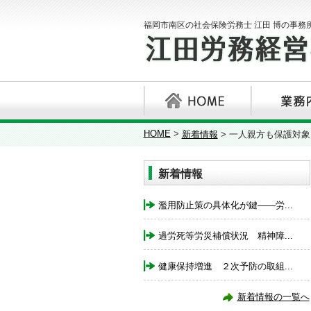
福岡市南区の社会保険労務士 江田 博の事務
HOME
>
新着情報
>
一人親方も保護対象
新着情報
濫用防止策の具体化が鍵――労...
過労死等労災補償状況 精神障...
健康保持増進 ２次予防の取組...
新着情報の一覧へ