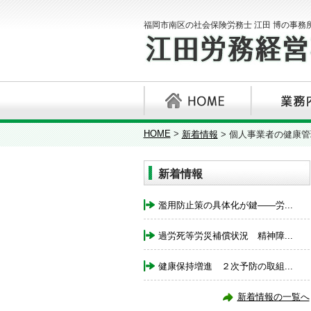
福岡市南区の社会保険労務士 江田 博の事務
HOME
>
新着情報
>
個人事業者の健康管
新着情報
濫用防止策の具体化が鍵――労...
過労死等労災補償状況 精神障...
健康保持増進 ２次予防の取組...
新着情報の一覧へ