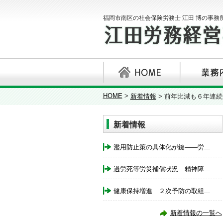
福岡市南区の社会保険労務士 江田 博の事務
HOME
>
新着情報
>
前年比減も６年連続
新着情報
濫用防止策の具体化が鍵――労...
過労死等労災補償状況 精神障...
健康保持増進 ２次予防の取組...
新着情報の一覧へ