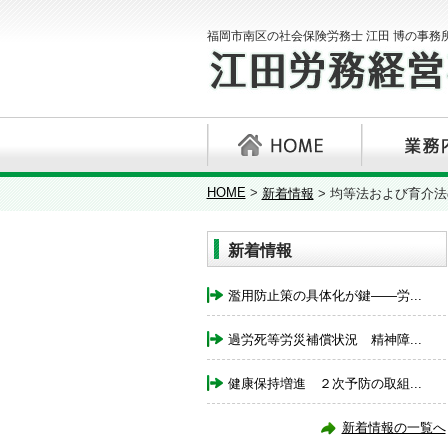
福岡市南区の社会保険労務士 江田 博の事務
HOME
>
新着情報
>
均等法および育介法
新着情報
濫用防止策の具体化が鍵――労...
過労死等労災補償状況 精神障...
健康保持増進 ２次予防の取組...
新着情報の一覧へ