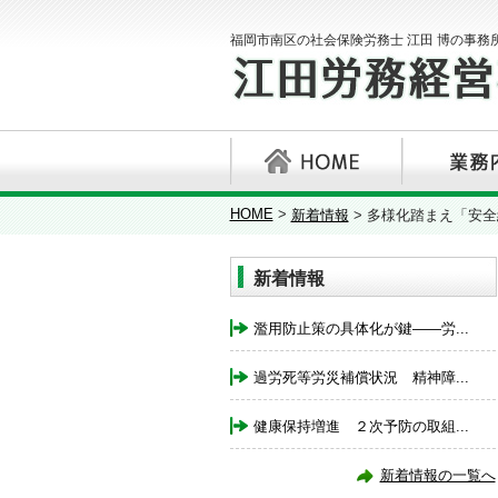
福岡市南区の社会保険労務士 江田 博の事務
HOME
>
新着情報
>
多様化踏まえ「安全
新着情報
濫用防止策の具体化が鍵――労...
過労死等労災補償状況 精神障...
健康保持増進 ２次予防の取組...
新着情報の一覧へ