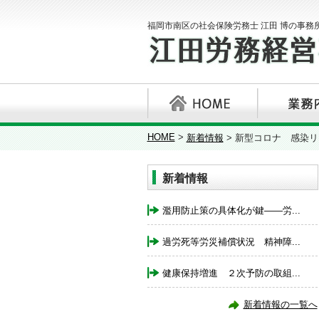
福岡市南区の社会保険労務士 江田 博の事務
HOME
>
新着情報
>
新型コロナ 感染リ
新着情報
濫用防止策の具体化が鍵――労...
過労死等労災補償状況 精神障...
健康保持増進 ２次予防の取組...
新着情報の一覧へ