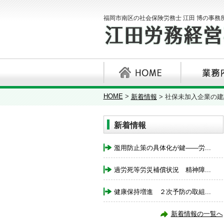
福岡市南区の社会保険労務士 江田 博の事務
HOME
>
新着情報
>
社保未加入企業の建
新着情報
濫用防止策の具体化が鍵――労...
過労死等労災補償状況 精神障...
健康保持増進 ２次予防の取組...
新着情報の一覧へ