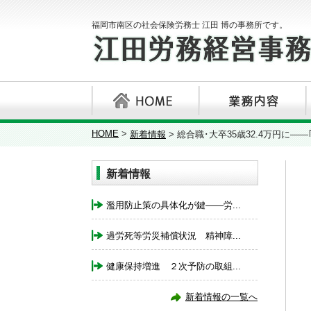
福岡市南区の社会保険労務士 江田 博の事務所です。
HOME
>
新着情報
>
総合職･大卒35歳32.4万円に―
新着情報
濫用防止策の具体化が鍵――労...
過労死等労災補償状況 精神障...
健康保持増進 ２次予防の取組...
新着情報の一覧へ