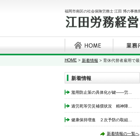
福岡市南区の社会保険労務士 江田 博の事務
HOME
>
新着情報
>
育休代替者雇用で最
新着情報
濫用防止策の具体化が鍵――労...
過労死等労災補償状況 精神障...
健康保持増進 ２次予防の取組...
新着情報の一覧へ