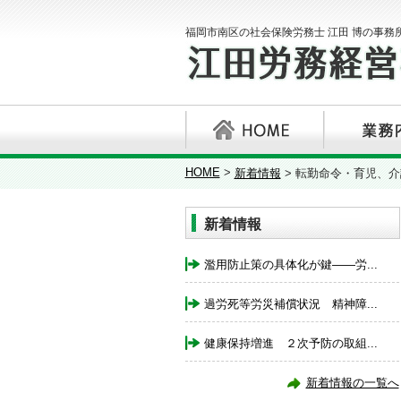
福岡市南区の社会保険労務士 江田 博の事務
HOME
>
新着情報
>
転勤命令・育児、介
新着情報
濫用防止策の具体化が鍵――労...
過労死等労災補償状況 精神障...
健康保持増進 ２次予防の取組...
新着情報の一覧へ