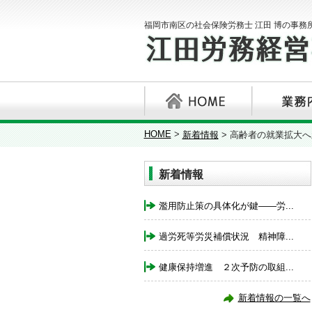
福岡市南区の社会保険労務士 江田 博の事務
HOME
>
新着情報
>
高齢者の就業拡大へ
新着情報
濫用防止策の具体化が鍵――労...
過労死等労災補償状況 精神障...
健康保持増進 ２次予防の取組...
新着情報の一覧へ